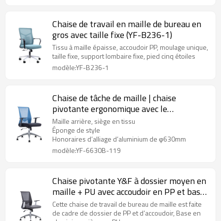
Chaise de travail en maille de bureau en
gros avec taille fixe (YF-B236-1)
Tissu à maille épaisse, accoudoir PP, moulage unique,
taille fixe, support lombaire fixe, pied cinq étoiles
modèle:YF-B236-1
Chaise de tâche de maille | chaise
pivotante ergonomique avec le
fournisseur de Base en aluminium
Maille arrière, siège en tissu
Éponge de style
Honoraires d’alliage d’aluminium de φ630mm
modèle:YF-6630B-119
Chaise pivotante Y&F à dossier moyen en
maille + PU avec accoudoir en PP et base
en aluminium
Cette chaise de travail de bureau de maille est faite
de cadre de dossier de PP et d’accoudoir, Base en