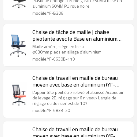
élastique éponge chrome gaslift 350MM base en
aluminium 60MM PU roue noire
modèle:YF-B306
Chaise de tâche de maille | chaise
pivotante avec la Base en aluminium
pour le fournisseur de bureau
Maille arrière, siège en tissu
φ630mm pieds en alliage d’aluminium
modèle:YF-6630B-119
Chaise de travail en maille de bureau
moyen avec base en aluminium (YF-
683B-20)
L'appui-tête peut être relevé et abaissé Accoudoir
de levage 2D, réglage sur 6 niveaux L'angle de
réglage du dossier est de 107
modèle:YF-683B-20
Chaise de travail en maille de bureau
moyen avec base en aluminium (YF-