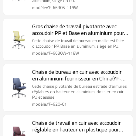
aluminium, siège en PU.
modèle:YF-6630S-119W
Gros chaise de travail pivotante avec
accoudoir PP et Base en aluminium pour
le bureau
Cette chaise de travail de bureau en maille est faite
d’accoudoir PP, Base en aluminium, siège en PU.
modèle:YF-6630W-118W
Chaise de bureau en cuir avec accoudoir
en aluminium fournisseur en China(YF-
620-01)
Cette chaise pivotante de bureau est faite d’armures
réglables en hauteur en aluminium, dossier en cuir
PU et assise.
modèle:YF-620-01
Chaise de travail en cuir avec accoudoir
réglable en hauteur en plastique pour