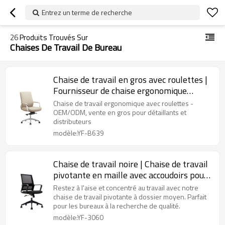
Entrez un terme de recherche
26
Produits Trouvés Sur
Chaises De Travail De Bureau
Chaise de travail en gros avec roulettes |
Fournisseur de chaise ergonomique
pivotante à dossier moyen (YF-B639)
Chaise de travail ergonomique avec roulettes -
OEM/ODM, vente en gros pour détaillants et
distributeurs
modèle:YF-B639
Chaise de travail noire | Chaise de travail
pivotante en maille avec accoudoirs pour
bureau à domicile Fournisseur en Chine
Restez à l'aise et concentré au travail avec notre
chaise de travail pivotante à dossier moyen. Parfait
pour les bureaux à la recherche de qualité.
modèle:YF-3060