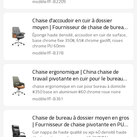
modèle:YF-B2209
Chaise d'accoudoir en cuir à dossier
moyen | Fournisseur de chaise de bureau
pivotante en China
Éponge haute densité, accoudoir en cuir de surface,
base chrome fixe 350#, 65# chrome gaslift, roues
chrome PU 60mm
modèle:YF-B378
Chaise ergonomique | China chaise de
travail pivotante en cuir pour le bureau
fournisseur
chaise ergonomique en cuir pour bureau à domicile
#350 base en aluminium #60 chrome roue noire
modèle:YF-B361
Chaise de bureau à dossier moyen en gros
| Fournisseur de chaise pivotante en PU
en China (YF-B306)
Cuir nappa de haute qualité ou xipi 40 densité haute