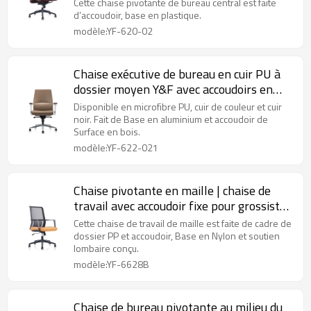
fournisseur de bureau
Cette chaise pivotante de bureau central est faite
d’accoudoir, base en plastique.
modèle:YF-620-02
Chaise exécutive de bureau en cuir PU à
dossier moyen Y&F avec accoudoirs en
bois (YF-622-021)
Disponible en microfibre PU, cuir de couleur et cuir
noir. Fait de Base en aluminium et accoudoir de
Surface en bois.
modèle:YF-622-021
Chaise pivotante en maille | chaise de
travail avec accoudoir fixe pour grossiste
de bureau
Cette chaise de travail de maille est faite de cadre de
dossier PP et accoudoir, Base en Nylon et soutien
lombaire conçu.
modèle:YF-6628B
Chaise de bureau pivotante au milieu du