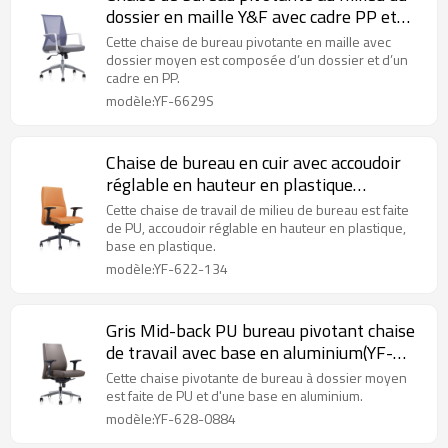
dossier en maille Y&F avec cadre PP et
accoudoir
Cette chaise de bureau pivotante en maille avec
dossier moyen est composée d’un dossier et d’un
cadre en PP.
modèle:YF-6629S
Chaise de bureau en cuir avec accoudoir
réglable en hauteur en plastique
fournisseur
Cette chaise de travail de milieu de bureau est faite
de PU, accoudoir réglable en hauteur en plastique,
base en plastique.
modèle:YF-622-134
Gris Mid-back PU bureau pivotant chaise
de travail avec base en aluminium(YF-
628-0884)
Cette chaise pivotante de bureau à dossier moyen
est faite de PU et d'une base en aluminium.
modèle:YF-628-0884