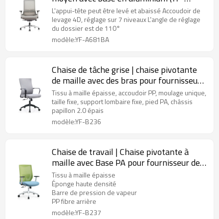
A681BA)
L'appui-tête peut être levé et abaissé Accoudoir de
levage 4D, réglage sur 7 niveaux L'angle de réglage
du dossier est de 110°
modèle:YF-A681BA
Chaise de tâche grise | chaise pivotante
de maille avec des bras pour fournisseur
de bureau China
Tissu à maille épaisse, accoudoir PP, moulage unique,
taille fixe, support lombaire fixe, pied PA, châssis
papillon 2.0 épais
modèle:YF-B236
Chaise de travail | Chaise pivotante à
maille avec Base PA pour fournisseur de
bureau en China
Tissu à maille épaisse
Éponge haute densité
Barre de pression de vapeur
PP fibre arrière
modèle:YF-B237