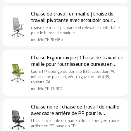
Chaise de travail en maille | chaise de
travail pivotante avec accoudoir pour
fournisseur de bureau
chaise de travail pivotante et relevable confortable
pour le bureau à domicile
modèle:YF-503BG
Chaise Ergonomique | Chaise de travail en
maille pour fournisseur de bureau en
China
Cadre PP, éponge de densité #35, accoudoir PA,
mécanisme papillon, vérin à gaz chromé #85,
roulette PA
modèle:YF-CH807
Chaise noire | chaise de travail de maille
avec cadre arrière de PP pour le
fournisseur de bureau
Chaise inclinable en maille à dossier moyen, cadre
arrière en PP, base en PP