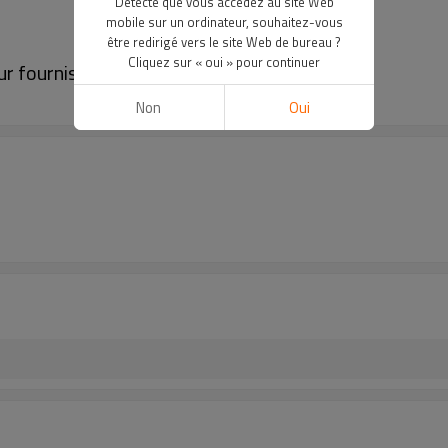
Détecté que vous accédez au site Web
mobile sur un ordinateur, souhaitez-vous
être redirigé vers le site Web de bureau ?
Cliquez sur « oui » pour continuer
ur fournisseur de bureau en China
Non
Oui