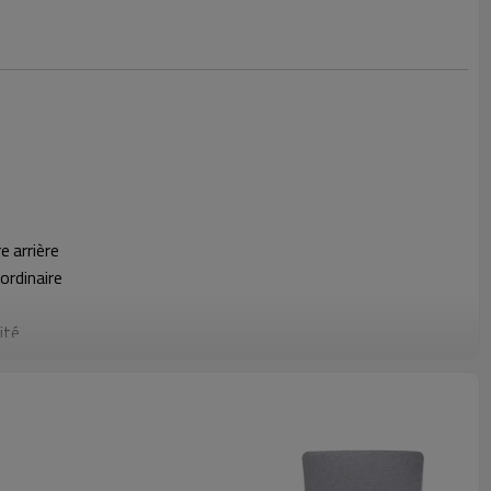
e arrière
 ordinaire
ité
illon ， épaisseur 2.0
t
hrome Base, 1,2 mm d'épaisseur
stor