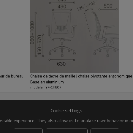
YF-CH807
W60 * D55 * H92CM
65 * 32 * 59 cm
seur de bureau
Chaise de tâche de maille | chaise pivotante ergonomique
1 pièce/carton
Base en aluminium
modèle : YF-CH807
0,123m³
12 kg / 13 kg
Cookie settings
Nansha/Shenzhen
sible experience. They also allow us to analyze user behavior in 
30% T/T, et le solde est payé avant le chargement.