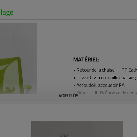
llage
MATÉRIEL:
• Retour de la chaise ： PP Cadr
• Tissu: tissu en maille épaising
• Accoudoir: accoudoir PA
• Siège ： # 35 Éponge de dens
VOIR PLUS
• Mécanisme: mécanisme de pap
• Gaslift ： # 85 Chrome Gaslif
• Base ： # 320 Square Tube C
• Castor ： 50 mm Black PA Ca