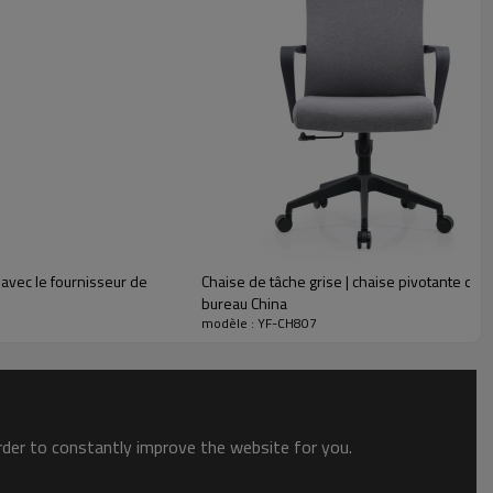
 avec le fournisseur de
Chaise de tâche grise | chaise pivotante de 
bureau China
modèle : YF-CH807
order to constantly improve the website for you.