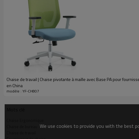
CARACTÉRISTIQUES
Modèle
Taille du produit
Taille de l'emballage
Chaise de travail | Chaise pivotante à maille avec Base PA pour fournis
Emballer
en China
modèle : YF-CH807
CBM/pièce
NO/GW
Mots clé
Port
Chaise Ergonomique
We use cookies to provide you with the best pos
Chaise de bureau
Paiement
Chaise de travail