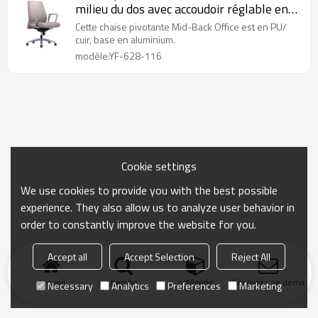
milieu du dos avec accoudoir réglable en
hauteur en aluminium
Cette chaise pivotante Mid-Back Office est en PU/
cuir, base en aluminium.
modèle:YF-628-116
Cookie settings
We use cookies to provide you with the best possible
experience. They also allow us to analyze user behavior in
order to constantly improve the website for you.
Accept all
Accept Selection
Reject All
Accueil
chercher
catégorie
Envoyer une demand
Necessary
Analytics
Preferences
Marketing