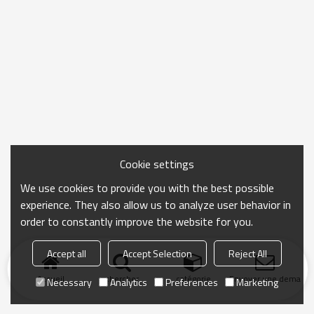
Cookie settings
We use cookies to provide you with the best possible
experience. They also allow us to analyze user behavior in
order to constantly improve the website for you.
Accept all
Accept Selection
Reject All
Accueil
chercher
catégorie
Envoyer une demand
Necessary
Analytics
Preferences
Marketing