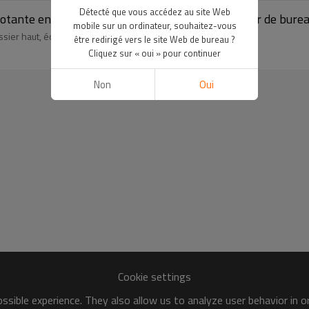
Détecté que vous accédez au site Web
votante en cuir avec accoudoir fixe pour fournisseur de bure
mobile sur un ordinateur, souhaitez-vous
ssier haut, équipés d'accoudoirs fixes pour un soutien optimal.
être redirigé vers le site Web de bureau ?
Cliquez sur « oui » pour continuer
Non
Oui
Cookie settings
sible experience. They also allow us to analyze user behavior in 