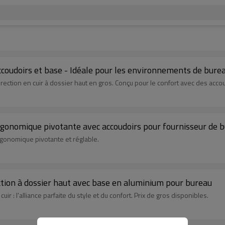
ccoudoirs et base - Idéale pour les environnements de bure
rection en cuir à dossier haut en gros. Conçu pour le confort avec des acco
 ergonomique pivotante avec accoudoirs pour fournisseur de 
rgonomique pivotante et réglable.
rection à dossier haut avec base en aluminium pour bureau
r : l'alliance parfaite du style et du confort. Prix de gros disponibles.