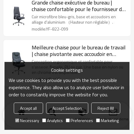
Grande chaise exécutive de bureau |
chaise confortable pour le fournisseur de
bureau à la maison
Cuir microfibre bleu-gris, base et accoudoirs en
alliage d'aluminium （Hauteur non réglable）.
modèle:YF-822-099
Meilleure chaise pour le bureau de travail
| chaise pivotante avec accoudoir en
Nylon fournisseur
Conception ergonomique et confortable pour
s'asseoir. flanelle, PU ou cuir. Une base en nylon ou
Cookie settings
en chrome est disponible.
modèle:HF-459
We use cookies to provide you with the best possible
experience. They also allow us to analyze user behavior in
order to constantly improve the website for you.
Accept all
Accept Selection
Reject All
Accueil
chercher
catégorie
Envoyer une demand
Necessary
Analytics
Preferences
Marketing