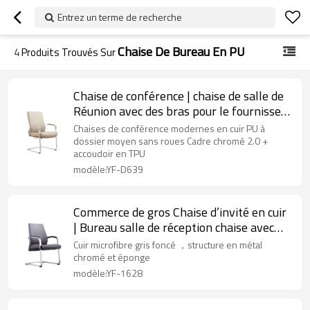
Entrez un terme de recherche
Chaise De Bureau En PU
4
Produits Trouvés Sur
Chaise de conférence | chaise de salle de
Réunion avec des bras pour le fournisseur
de bureau
Chaises de conférence modernes en cuir PU à
dossier moyen sans roues Cadre chromé 2.0 +
accoudoir en TPU
modèle:YF-D639
Commerce de gros Chaise d’invité en cuir
| Bureau salle de réception chaise avec
bras(YF-1628)
Cuir microfibre gris foncé ，structure en métal
chromé et éponge
modèle:YF-1628