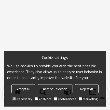
Cookie settings
We use cookies to provide you with the best possible
experience. They also allow us to analyze user behavior in
order to constantly improve the website for you.
Accept all
Accept Selection
Reject All
Accueil
chercher
catégorie
Envoyer une demand
Necessary
Analytics
Preferences
Marketing