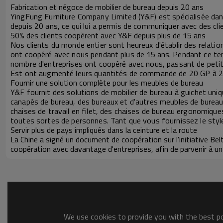
Fabrication et négoce de mobilier de bureau depuis 20 ans
YingFung Furniture Company Limited (Y&F) est spécialisée dans 
depuis 20 ans, ce qui lui a permis de communiquer avec des cli
50% des clients coopèrent avec Y&F depuis plus de 15 ans
Nos clients du monde entier sont heureux d'établir des relati
ont coopéré avec nous pendant plus de 15
ans. Pendant ce te
nombre d'entreprises ont coopéré avec nous, passant de pet
Est ont augmenté leurs quantités de commande de 20 GP à 2
Fournir une solution complète pour les meubles de bureau
Y&F fournit des solutions de mobilier de bureau à guichet uni
canapés de bureau, des bureaux et d'autres meubles de bureau. 
chaises de travail en filet, des chaises de bureau ergonomiques
toutes sortes de personnes. Tant que vous fournissez le style
Servir plus de pays impliqués dans la ceinture et la route
La Chine a signé un document de coopération sur l'initiative Be
coopération avec davantage d'entreprises, afin de parvenir à
We use cookies to provide you with the best pos